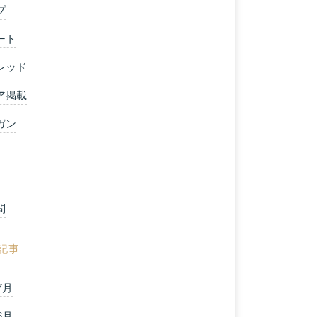
プ
ート
レッド
ア掲載
ガン
問
記事
7月
6月