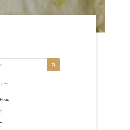
リー
 Food
せ
ー