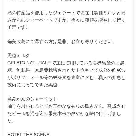
島の特産品を使用したジェラートで現在は黒糖ミルクと島
みかんのシャーベットですが、徐々に種類を増やして行く
予定です。
奄美大島にご滞在の方は是非、お立ち寄りください。
黒糖ミルク
GELATO NATURALE で主に使用している喜界島産の白黒
糖。無肥料、無農薬栽培されたサトウキビで成分の約40%
がポリフェノール等の栄養素を豊富に含む、職人の知恵と
技術によってできた黒糖。
島みかんのシャーベット
柚子を思わせるとても華やかな香りの島みかん。熟成させ
たピールを混ぜ込み果実本来の爽やかな味に仕上げまし
た。
HOTEL THE SCENE